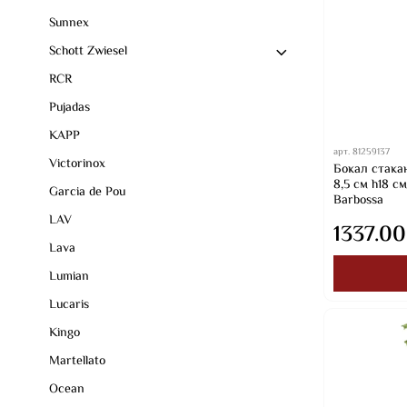
Sunnex
Schott Zwiesel
RCR
Pujadas
KAPP
арт.
81259137
Victorinox
Бокал стакан
8,5 см h18 с
Garcia de Pou
Barbossa
LAV
1337.00
Lava
Lumian
Lucaris
Kingo
Martellato
Ocean