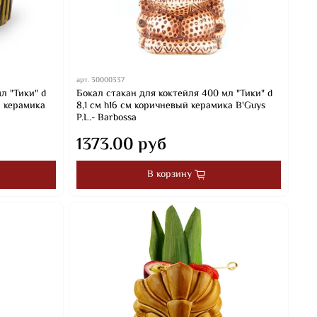
арт.
30000337
л "Тики" d
Бокал стакан для коктейля 400 мл "Тики" d
й керамика
8,1 см h16 см коричневый керамика B'Guys
P.L.- Barbossa
1373.00 руб
В корзину