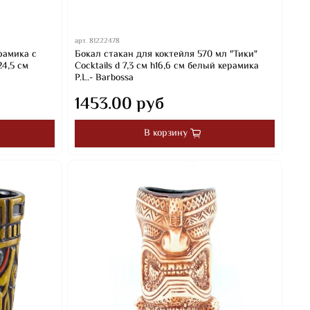
арт.
81222478
рамика с
Бокал стакан для коктейля 570 мл "Тики"
24,5 см
Cocktails d 7,3 см h16,6 см белый керамика
P.L.- Barbossa
1453.00 руб
В корзину