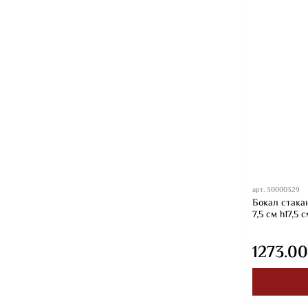
арт.
30000329
Бокал стакан
7,5 см h17,5
1273.00