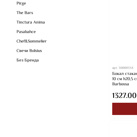
Pirge
The Bars
Tinctura Anima
Pasabahce
Chef&Sommelier
Свечи Bolsius
Без Бренда
арт.
30000334
Бокал стакан
10 см h20,5 
Barbossa
1327.00