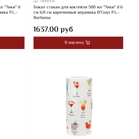
арт.
30000336
л "Тики" d
Бокал стакан для коктейля 500 мл "Тики" d 6
ика P.L.-
см h21 см коричневый керамика B'Guys P.L.-
Barbossa
1637.00 руб
В корзину