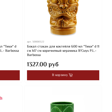
арт.
30000322
л "Тики" d
Бокал стакан для коктейля 600 мл "Тики" d 11
L.- Barbossa
см h17 см коричневый керамика B'Guys P.L.-
Barbossa
1327.00 руб
В корзину