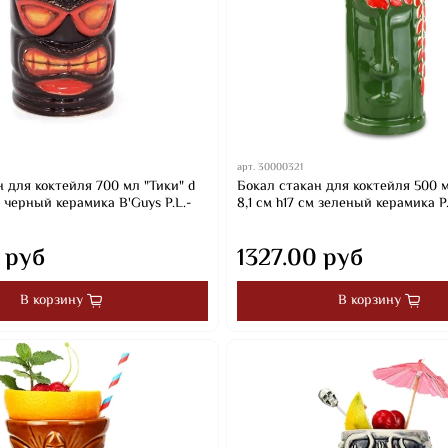
арт.
30000321
 для коктейля 700 мл "Тики" d
Бокал стакан для коктейля 500 м
м черный керамика B'Guys P.L.-
8,1 см h17 см зеленый керамика P.
 руб
1327.00 руб
В корзину
В корзину