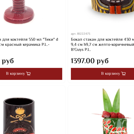
арт.
81222473
 для коктейля 550 мл "Тики" d
Бокал стакан для коктейля 430 м
5 см красный керамика P.L.-
9,4 см h9,7 см желто-коричневы
B'Guys P.L.
 руб
1397.00 руб
В корзину
В корзину