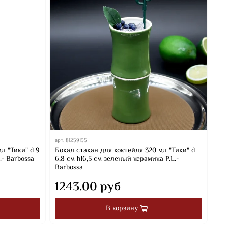
арт.
81259135
л "Тики" d 9
Бокал стакан для коктейля 320 мл "Тики" d
.- Barbossa
6,8 см h16,5 см зеленый керамика P.L.-
Barbossa
1243.00 руб
В корзину