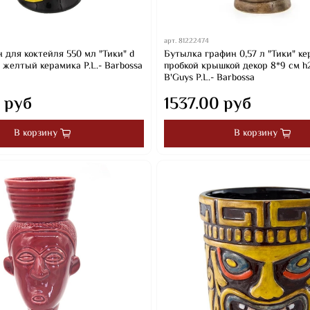
арт.
81222474
 для коктейля 550 мл "Тики" d
Бутылка графин 0,57 л "Тики" ке
м желтый керамика P.L.- Barbossa
пробкой крышкой декор 8*9 см h
B'Guys P.L.- Barbossa
 руб
1537.00 руб
В корзину
В корзину