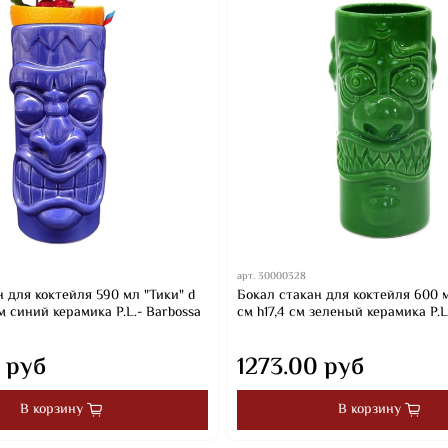
арт.
30000328
 для коктейля 590 мл "Тики" d
Бокал стакан для коктейля 600 м
 см синий керамика P.L.- Barbossa
см h17,4 см зеленый керамика P.L
 руб
1273.00 руб
В корзину
В корзину