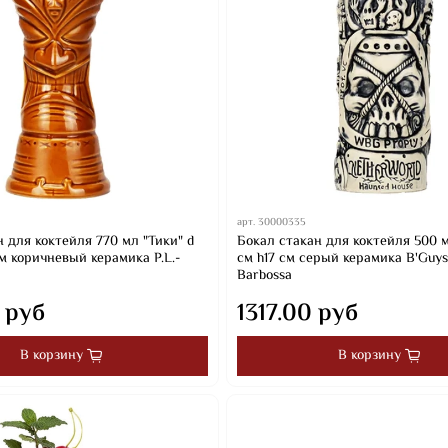
арт.
30000335
 для коктейля 770 мл "Тики" d
Бокал стакан для коктейля 500 м
см коричневый керамика P.L.-
см h17 см серый керамика B'Guys 
Barbossa
 руб
1317.00 руб
В корзину
В корзину