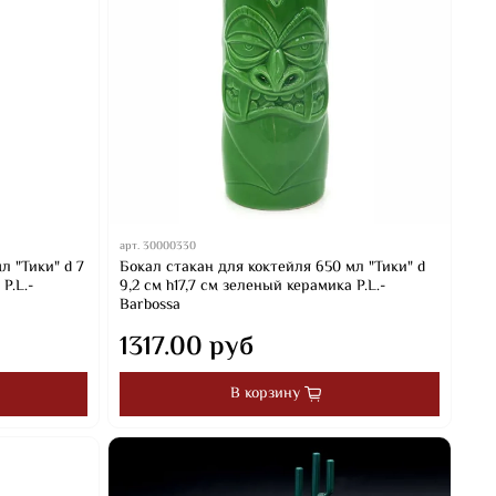
арт.
30000330
л "Тики" d 7
Бокал стакан для коктейля 650 мл "Тики" d
P.L.-
9,2 см h17,7 см зеленый керамика P.L.-
Barbossa
1317.00 руб
В корзину