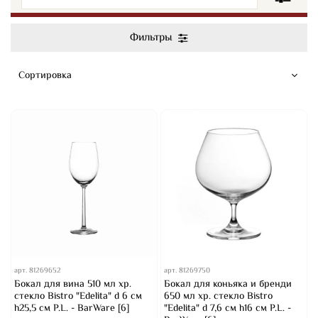
Фильтры
арт.
81269652
арт.
81269750
Бокал для вина 510 мл хр.
Бокал для коньяка и бренди
стекло Bistro "Edelita" d 6 см
650 мл хр. стекло Bistro
h25,5 см P.L. - BarWare [6]
"Edelita" d 7,6 см h16 см P.L. -