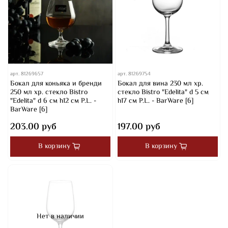
арт.
81269657
арт.
81269754
Бокал для коньяка и бренди
Бокал для вина 230 мл хр.
250 мл хр. стекло Bistro
стекло Bistro "Edelita" d 5 см
"Edelita" d 6 см h12 см P.L. -
h17 см P.L. - BarWare [6]
BarWare [6]
203.00 руб
197.00 руб
В корзину
В корзину
Нет в наличии