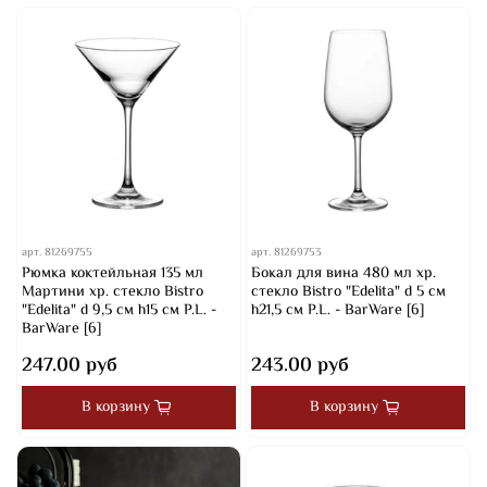
арт.
81269755
арт.
81269753
Рюмка коктейльная 135 мл
Бокал для вина 480 мл хр.
Мартини хр. стекло Bistro
стекло Bistro "Edelita" d 5 см
"Edelita" d 9,5 см h15 см P.L. -
h21,5 см P.L. - BarWare [6]
BarWare [6]
247.00 руб
243.00 руб
В корзину
В корзину