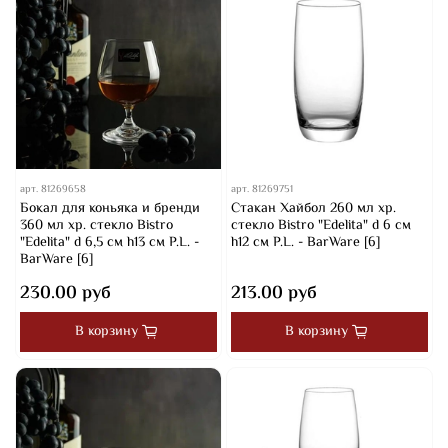
арт.
81269658
арт.
81269751
Бокал для коньяка и бренди
Стакан Хайбол 260 мл хр.
360 мл хр. стекло Bistro
стекло Bistro "Edelita" d 6 см
"Edelita" d 6,5 см h13 см P.L. -
h12 см P.L. - BarWare [6]
BarWare [6]
230.00 руб
213.00 руб
В корзину
В корзину