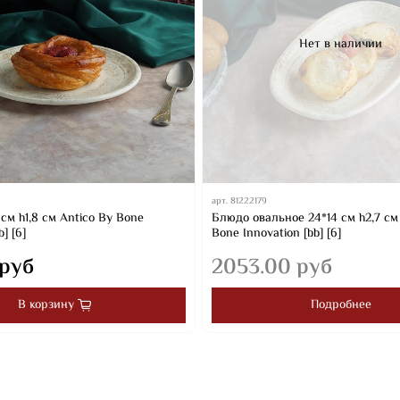
Нет в наличии
арт.
81222179
 см h1,8 см Antico By Bone
Блюдо овальное 24*14 см h2,7 см
b] [6]
Bone Innovation [bb] [6]
 руб
2053.00 руб
В корзину
Подробнее