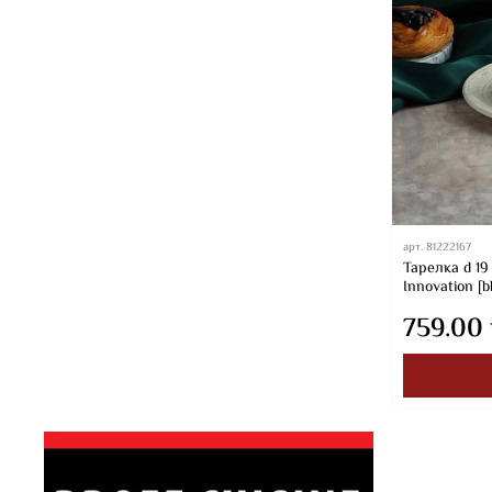
арт.
81222167
Тарелка d 19
Innovation [b
759.00