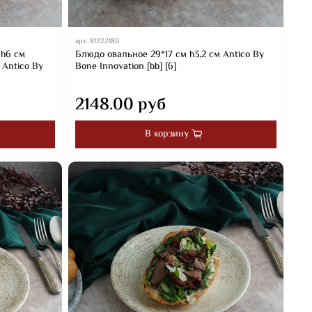
арт.
81222180
 h6 см
Блюдо овальное 29*17 см h3,2 см Antico By
 Antico By
Bone Innovation [bb] [6]
2148.00 руб
В корзину