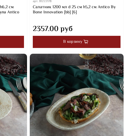
арт.
81222178
h6,2 см
Салатник 1200 мл d 25 см h5,2 см Antico By
упа Antico
Bone Innovation [bb] [6]
2357.00 руб
В корзину