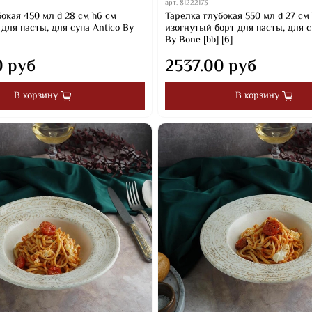
арт.
81222173
окая 450 мл d 28 см h6 см
Тарелка глубокая 550 мл d 27 см 
для пасты, для супа Antico By
изогнутый борт для пасты, для с
By Bone [bb] [6]
0 руб
2537.00 руб
В корзину
В корзину