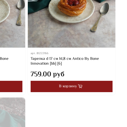
арт.
81222166
 Bone
Тарелка d 17 см h1,8 см Antico By Bone
Innovation [bb] [6]
759.00 руб
В корзину