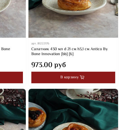
арт.
81222176
y Bone
Салатник 430 мл d 21 см h3,1 см Antico By
Bone Innovation [bb] [6]
973.00 руб
В корзину