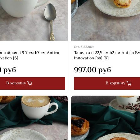
арт.
81222169
 чайная d 9,7 см h7 см Antico
Тарелка d 22,5 см h2 см Antico B
vation [6]
Innovation [bb] [6]
0 руб
997.00 руб
В корзину
В корзину