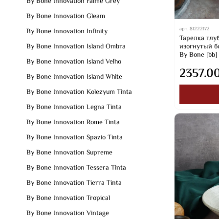
By Bone Innovation Falme Grey
By Bone Innovation Gleam
арт.
81222172
By Bone Innovation Infinity
Тарелка глуб
изогнутый бо
By Bone Innovation Island Ombra
By Bone [bb] 
By Bone Innovation Island Velho
2357.0
By Bone Innovation Island White
By Bone Innovation Kolezyum Tinta
By Bone Innovation Legna Tinta
By Bone Innovation Rome Tinta
By Bone Innovation Spazio Tinta
By Bone Innovation Supreme
By Bone Innovation Tessera Tinta
By Bone Innovation Tierra Tinta
By Bone Innovation Tropical
By Bone Innovation Vintage