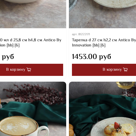
арт.
81222171
 мл d 23,8 см h4,8 см Antico By
Тарелка d 27 см h2,2 см Antico B
on [bb] [6]
Innovation [bb] [6]
 руб
1453.00 руб
В корзину
В корзину