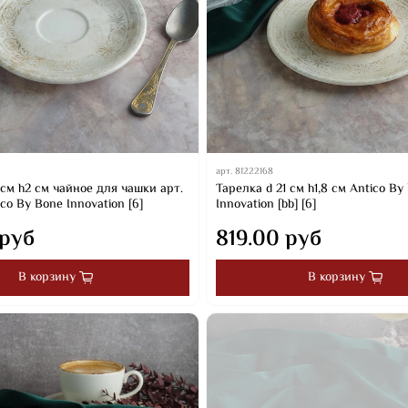
арт.
81222168
см h2 см чайное для чашки арт.
Тарелка d 21 см h1,8 см Antico By
ico By Bone Innovation [6]
Innovation [bb] [6]
 руб
819.00 руб
В корзину
В корзину