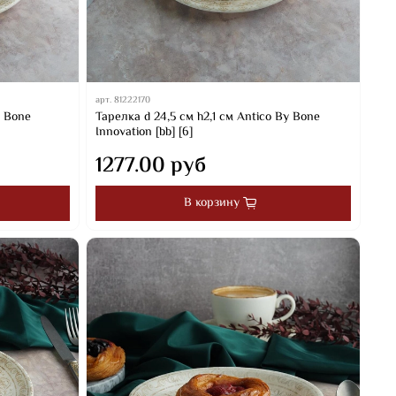
арт.
81222170
y Bone
Тарелка d 24,5 см h2,1 см Antico By Bone
Innovation [bb] [6]
1277.00 руб
В корзину