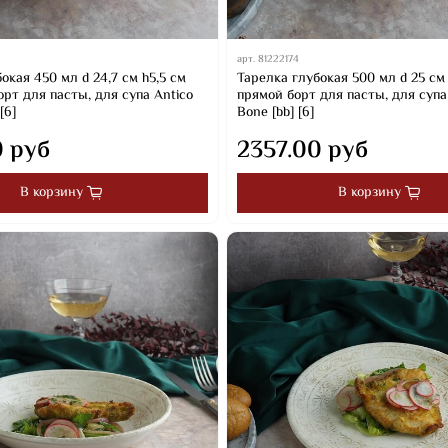
арт.
81222174
окая 450 мл d 24,7 см h5,5 см
Тарелка глубокая 500 мл d 25 см
рт для пасты, для супа Antico
прямой борт для пасты, для супа
[6]
Bone [bb] [6]
0 руб
2357.00 руб
В корзину
В корзину