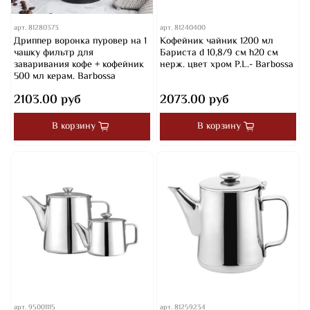
арт.
81280373
арт.
81240400
Дриппер воронка пуровер на 1
Кофейник чайник 1200 мл
чашку фильтр для
Бариста d 10,8/9 см h20 см
заваривания кофе + кофейник
нерж. цвет хром P.L.- Barbossa
500 мл керам. Barbossa
2103.00 руб
2073.00 руб
В корзину
В корзину
арт.
95001115
арт.
81259234