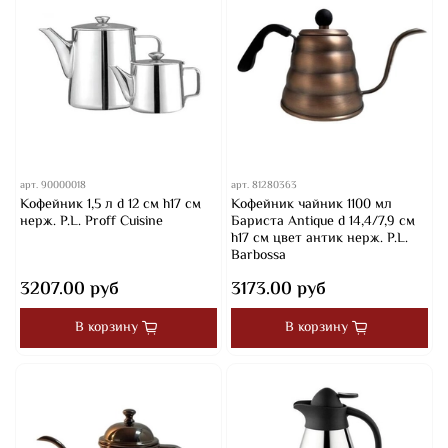
арт.
90000018
арт.
81280363
Кофейник 1,5 л d 12 см h17 см
Кофейник чайник 1100 мл
нерж. P.L. Proff Cuisine
Бариста Antique d 14,4/7,9 см
h17 см цвет антик нерж. P.L.
Barbossa
3207.00 руб
3173.00 руб
В корзину
В корзину