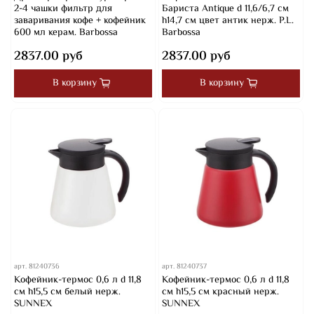
2-4 чашки фильтр для
Бариста Antique d 11,6/6,7 см
заваривания кофе + кофейник
h14,7 см цвет антик нерж. P.L.
600 мл керам. Barbossa
Barbossa
2837.00 руб
2837.00 руб
В корзину
В корзину
арт.
81240736
арт.
81240737
Кофейник-термос 0,6 л d 11,8
Кофейник-термос 0,6 л d 11,8
см h15,5 см белый нерж.
см h15,5 см красный нерж.
SUNNEX
SUNNEX