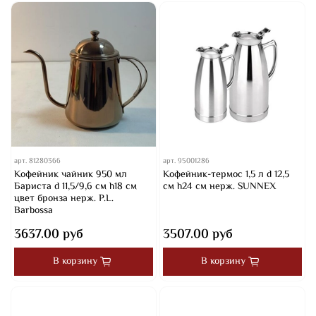
арт.
81280366
арт.
95001286
Кофейник чайник 950 мл
Кофейник-термос 1,5 л d 12,5
Бариста d 11,5/9,6 см h18 см
см h24 см нерж. SUNNEX
цвет бронза нерж. P.L.
Barbossa
3637.00 руб
3507.00 руб
В корзину
В корзину