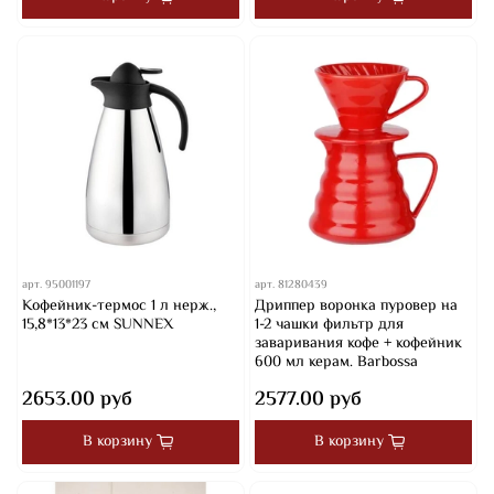
арт.
95001197
арт.
81280439
Кофейник-термос 1 л нерж.,
Дриппер воронка пуровер на
15,8*13*23 см SUNNEX
1-2 чашки фильтр для
заваривания кофе + кофейник
600 мл керам. Barbossa
2653.00 руб
2577.00 руб
В корзину
В корзину