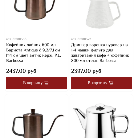
арт.
81280358
арт.
81280372
Кофейник чайник 600 мл
Дриппер воронка пуровер на
Бариста Antique d 9,2/7,1 см
1-4 чашки фильтр для
h14 см цвет антик нерж. P.L.
заваривания кофе + кофейник
Barbossa
800 мл стекл. Barbossa
2437.00 руб
2397.00 руб
В корзину
В корзину