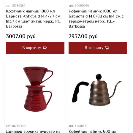
арт.
81280362
арт.
30000026
Кофейник чайник 1000 мл
Кофейник чайник 1000 мл
Бариста Antique d 14,4/7,7 см
Бариста d 14,6/8,1 см h14 см с
h13,7 см цвет антик нерж. P.L.
термометром нерж. P.L.-
Barbossa
Barbossa
3007.00 руб
2937.00 руб
В корзину
В корзину
арт.
81280440
арт.
81280361
Дриппер воронка пуровер на
Кофейник чайник 600 мл