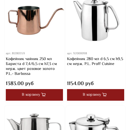
арт.
81280359
арт.
92000098
Кофейник чайник 250 мл
Кофейник 280 мл d 6,5 см h9,5
Бариста d 7,4/6,5 см h7,3 см
см нерж. P.L. Proff Cuisine
нерж. цвет розовое золото
P.L.- Barbossa
1383.00 руб
1154.00 руб
В корзину
В корзину