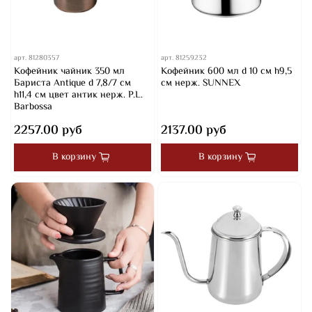
арт.
81280357
арт.
81259232
Кофейник чайник 350 мл
Кофейник 600 мл d 10 см h9,5
Бариста Antique d 7,8/7 см
см нерж. SUNNEX
h11,4 см цвет антик нерж. P.L.
Barbossa
2257.00 руб
2137.00 руб
В корзину
В корзину