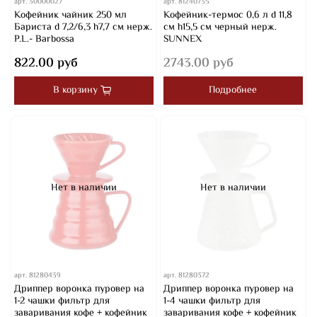
арт.
30000027
арт.
81240735
Кофейник чайник 250 мл
Кофейник-термос 0,6 л d 11,8
Бариста d 7,2/6,3 h7,7 см нерж.
см h15,5 см черный нерж.
P.L.- Barbossa
SUNNEX
822.00 руб
2743.00 руб
В корзину
Подробнее
Нет в наличии
Нет в наличии
арт.
81280439
арт.
81280372
Дриппер воронка пуровер на
Дриппер воронка пуровер на
1-2 чашки фильтр для
1-4 чашки фильтр для
заваривания кофе + кофейник
заваривания кофе + кофейник