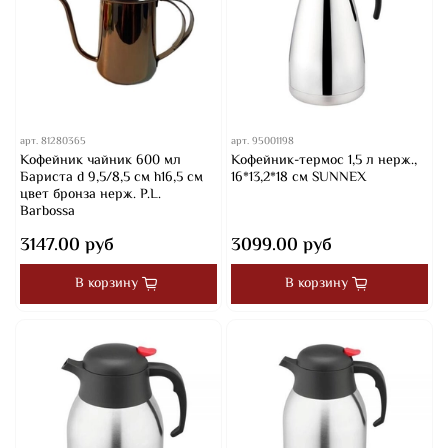
арт.
81280365
арт.
95001198
Кофейник чайник 600 мл
Кофейник-термос 1,5 л нерж.,
Бариста d 9,5/8,5 см h16,5 см
16*13,2*18 см SUNNEX
цвет бронза нерж. P.L.
Barbossa
3147.00 руб
3099.00 руб
В корзину
В корзину