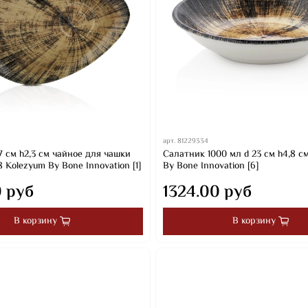
арт.
81229334
7 см h2,3 см чайное для чашки
Салатник 1000 мл d 23 см h4,8 с
8 Kolezyum By Bone Innovation [1]
By Bone Innovation [6]
0 руб
1324.00 руб
В корзину
В корзину