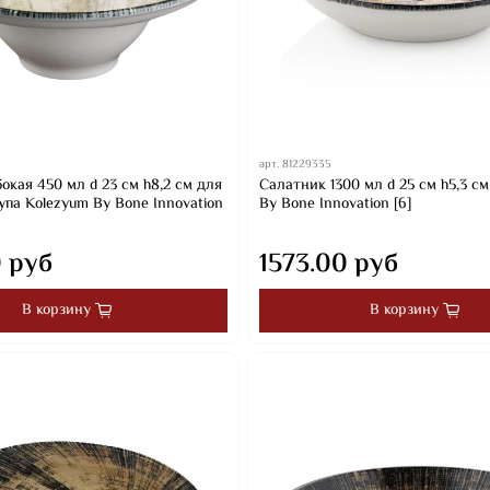
арт.
81229335
окая 450 мл d 23 см h8,2 см для
Салатник 1300 мл d 25 см h5,3 с
упа Kolezyum By Bone Innovation
By Bone Innovation [6]
0 руб
1573.00 руб
В корзину
В корзину