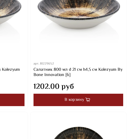
арт.
81229652
м Kolezyum
Салатник 800 мл d 21 см h4,5 см Kolezyum By
Bone Innovation [6]
1202.00 руб
В корзину