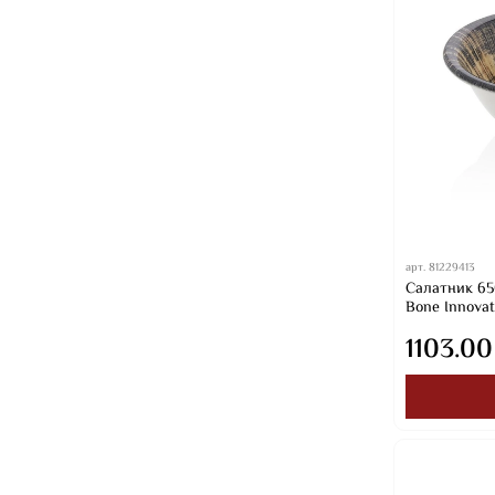
арт.
81229413
Салатник 650
Bone Innovat
1103.00