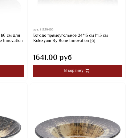
арт.
81229406
 h6 см для
Блюдо прямоугольное 24*15 см h1,5 см
e Innovation
Kolezyum By Bone Innovation [6]
1641.00 руб
В корзину