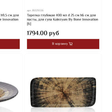
арт.
81229336
 h9,5 см для
Тарелка глубокая 400 мл d 25 см h6 см для
e Innovation
пасты, для супа Kolezyum By Bone Innovation
[6]
1794.00 руб
В корзину