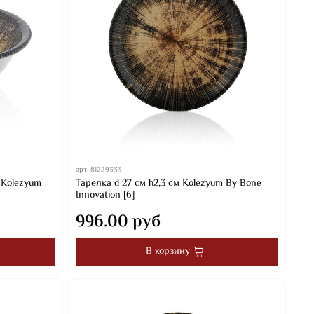
арт.
81229333
м Kolezyum
Тарелка d 27 см h2,3 см Kolezyum By Bone
Innovation [6]
996.00 руб
В корзину