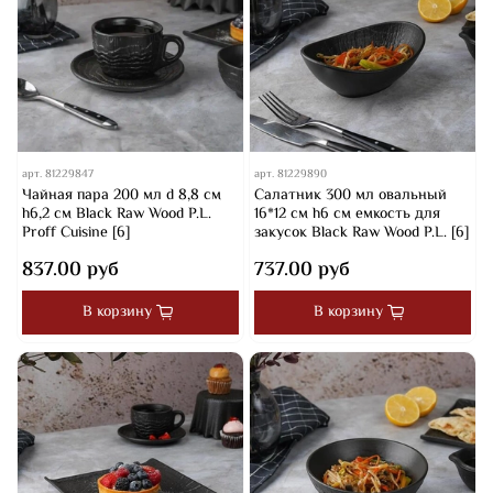
арт.
81229847
арт.
81229890
Чайная пара 200 мл d 8,8 см
Салатник 300 мл овальный
h6,2 см Black Raw Wood P.L.
16*12 см h6 см емкость для
Proff Cuisine [6]
закусок Black Raw Wood P.L. [6]
837.00 руб
737.00 руб
В корзину
В корзину