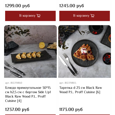
1299.00 руб
1243.00 руб
В корзину
В корзину
арт.
81229860
арт.
81229865
Блюдо прямоугольное 30*15
Тарелка d 23 см Black Raw
см h2,5 см с бортом Side Up1
Wood P.L. Proff Cuisine [6]
Black Raw Wood P.L. Proff
Cuisine [4]
1237.00 руб
1173.00 руб