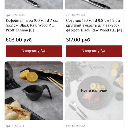
арт.
81229846
арт.
81229884
Кофейная пара 100 мл d 7 см
Соусник 150 мл d 9,8 см h5 см
h5,2 см Black Raw Wood P.L.
круглый емкость для закусок
Proff Cuisine [6]
фарфор Black Raw Wood P.L. [4]
603.00 руб
317.00 руб
В корзину
В корзину
Нет в наличии
арт.
81229874
арт.
81229882