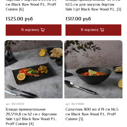
см Black Raw Wood P.L. Proff
h2,5 см для закусок бортом
Cuisine [6]
Side Up1 Black Raw Wood P.L. [3]
1323.00 руб
1317.00 руб
В корзину
В корзину
арт.
81229870
арт.
81229880
Блюдо прямоугольное
Салатник 800 мл d 19 см h6,5
29,5*14,8 см h2 см с бортами
см Black Raw Wood P.L. Proff
Side Up2 Black Raw Wood P.L.
Cuisine [3]
Proff Cuisine [4]