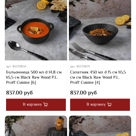
арт.
81229850
арт.
81229879
Бульонница 500 мл d 14,8 см
Салатник 450 мл d 15 см h5,5
h5,5 см Black Raw Wood P.L.
cм cм Black Raw Wood P.L.
Proff Cuisine [6]
Proff Cuisine [4]
837.00 руб
837.00 руб
В корзину
В корзину