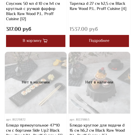
Соусник 50 мл d 10 см h4 см
Тарелка d 27 см h2,5 см Black
круглый с ручкой фарфор
Raw Wood P.L. Proff Cuisine [4]
Black Raw Wood P.L. Proff
Cuisine [12]
317.00 руб
1537.00 руб
В корзину
Подробнее
Нет в наличии
Нет в наличии
арт.
81229872
арт.
81229863
Блюдо прямоугольное 47*10
Блюдо круглое для подачи d
см с бортами Side Up2 Black
16 см h6,2 см Black Raw Wood