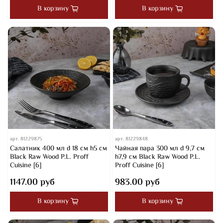
В корзину
В корзину
арт.
81229875
арт.
81229848
Салатник 400 мл d 18 см h5 cм
Чайная пара 300 мл d 9,7 см
Black Raw Wood P.L. Proff
h7,9 см Black Raw Wood P.L.
Cuisine [6]
Proff Cuisine [6]
1147.00 руб
983.00 руб
В корзину
В корзину