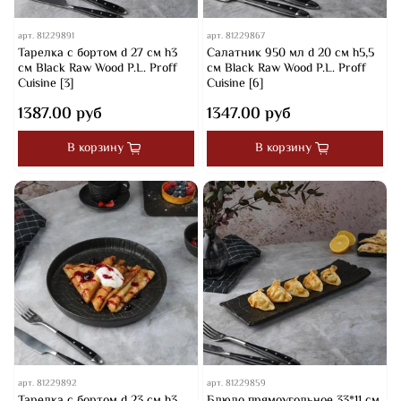
арт.
81229891
арт.
81229867
Тарелка с бортом d 27 см h3
Салатник 950 мл d 20 см h5,5
см Black Raw Wood P.L. Proff
cм Black Raw Wood P.L. Proff
Cuisine [3]
Cuisine [6]
1387.00 руб
1347.00 руб
В корзину
В корзину
арт.
81229892
арт.
81229859
Тарелка с бортом d 23 см h3
Блюдо прямоугольное 33*11 см