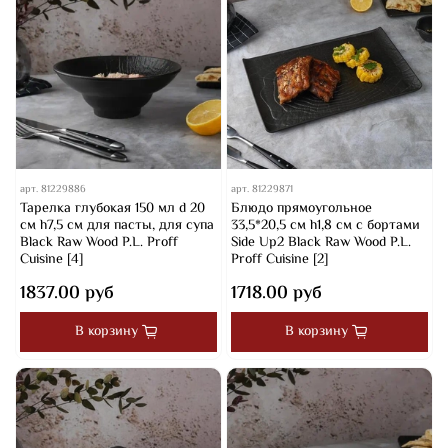
арт.
81229886
арт.
81229871
Тарелка глубокая 150 мл d 20
Блюдо прямоугольное
см h7,5 см для пасты, для супа
33,5*20,5 см h1,8 см с бортами
Black Raw Wood P.L. Proff
Side Up2 Black Raw Wood P.L.
Cuisine [4]
Proff Cuisine [2]
1837.00 руб
1718.00 руб
В корзину
В корзину