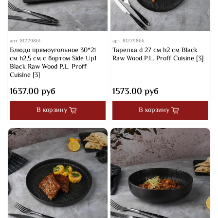
арт.
81229861
арт.
81229866
Блюдо прямоугольное 30*21
Тарелка d 27 см h2 см Black
см h2,5 см с бортом Side Up1
Raw Wood P.L. Proff Cuisine [3]
Black Raw Wood P.L. Proff
Cuisine [3]
1637.00 руб
1573.00 руб
В корзину
В корзину