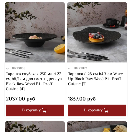
арт.
81229868
арт.
81229877
Тарелка глубокая 250 мл d 27
Тарелка d 26 см h4,7 см Wave
см h6,3 см для пасты, для супа
Up Black Raw Wood P.L. Proff
Black Raw Wood P.L. Proff
Cuisine [3]
Cuisine [4]
2037.00 руб
1837.00 руб
В корзину
В корзину