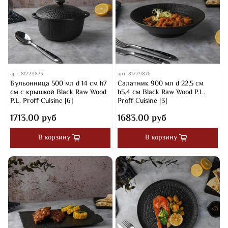
арт.
81229873
арт.
81229876
Бульонница 500 мл d 14 см h7
Салатник 900 мл d 22,5 см
см с крышкой Black Raw Wood
h5,4 см Black Raw Wood P.L.
P.L. Proff Cuisine [6]
Proff Cuisine [3]
1713.00 руб
1683.00 руб
В корзину
В корзину