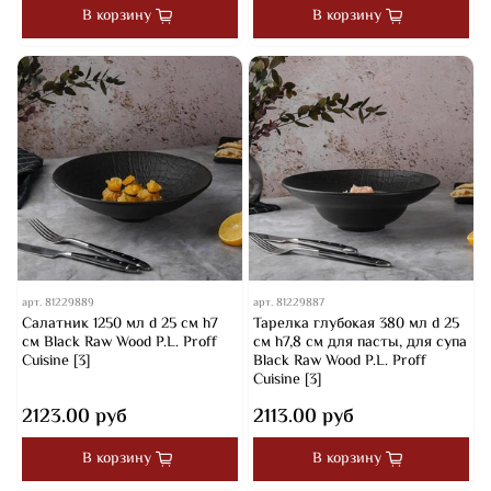
В корзину
В корзину
арт.
81229889
арт.
81229887
Салатник 1250 мл d 25 см h7
Тарелка глубокая 380 мл d 25
см Black Raw Wood P.L. Proff
см h7,8 см для пасты, для супа
Cuisine [3]
Black Raw Wood P.L. Proff
Cuisine [3]
2123.00 руб
2113.00 руб
В корзину
В корзину