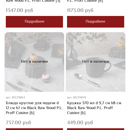
Raw Wood P.L. Proff Cuisine [3]
P.L. Proff Cuisine [6]
1347.00 руб
1173.00 руб
Подробнее
Подробнее
Нет в наличии
Нет в наличии
арт.
81229864
арт.
81229849
Блюдо круглое для подачи d
Кружка 370 мл d 9,7 см h8 см
12 см h7 см Black Raw Wood P.L.
Black Raw Wood P.L. Proff
Proff Cuisine [6]
Cuisine [6]
737.00 руб
449.00 руб