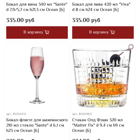
Бокал для вина 340 мл "Sante"
Бокал для пива 420 мл "Viva"
d 7,9/5,7 см h21,3 см Ocean [6]
d 8 см h24 см Ocean [6]
335.00 руб
335.00 руб
В корзину
В корзину
арт.
81269431
арт.
81269821
Бокал-флюте для шампанского
Стакан Олд Фэшн 320 мл
210 мл стекло "Sante" d 6,1 см
"Matter Fix" d 9,4 см h9 см
h23 см Ocean [6]
Ocean [6]