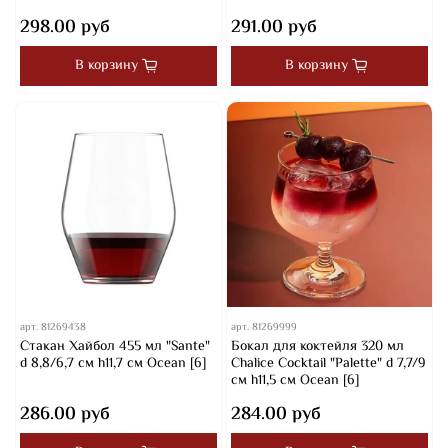
298.00 руб
291.00 руб
В корзину
В корзину
арт.
81269438
арт.
81269999
Стакан Хайбол 455 мл "Sante"
Бокал для коктейля 320 мл
d 8,8/6,7 см h11,7 см Ocean [6]
Chalice Cocktail "Palette" d 7,7/9
см h11,5 см Ocean [6]
286.00 руб
284.00 руб