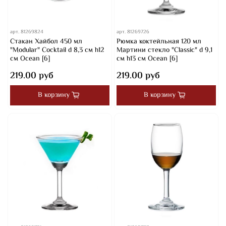
арт.
81269824
арт.
81269726
Стакан Хайбол 450 мл
Рюмка коктейльная 120 мл
"Modular" Cocktail d 8,3 см h12
Мартини стекло "Classic" d 9,1
см Ocean [6]
см h13 см Ocean [6]
219.00 руб
219.00 руб
В корзину
В корзину