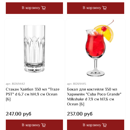
В корзину
В корзину
арт.
81269442
арт.
81269445
Стакан Хайбол 350 мл "Traze
Бокал для коктейля 350 мл
PST" d 6,7 см h14,9 см Ocean
Харикейн "Cuba Poco Grande"
[6]
Milkshake d 7,9 см h17,6 см
Ocean [6]
247.00 руб
237.00 руб
В корзину
В корзину