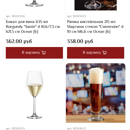
арт.
81269436
арт.
81269422
Бокал для вина 635 мл
Рюмка коктейльная 215 мл
Burgundy "Sante" d 10,6/7,3 см
Мартини стекло "Connexion" d
h21,5 см Ocean [6]
10 см h16,6 см Ocean [6]
362.00 руб
338.00 руб
В корзину
В корзину
арт.
81269435
арт.
81269637