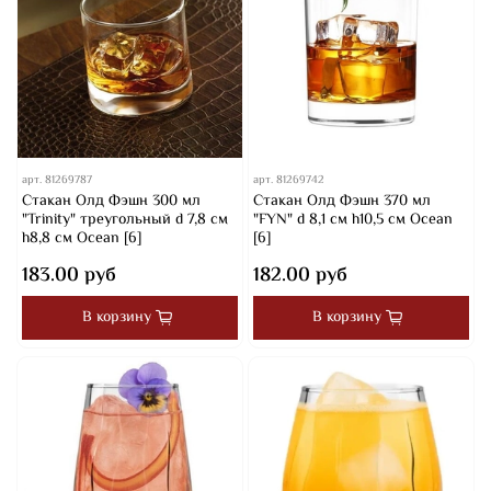
арт.
81269787
арт.
81269742
Стакан Олд Фэшн 300 мл
Стакан Олд Фэшн 370 мл
"Trinity" треугольный d 7,8 см
"FYN" d 8,1 см h10,5 см Ocean
h8,8 см Ocean [6]
[6]
183.00 руб
182.00 руб
В корзину
В корзину