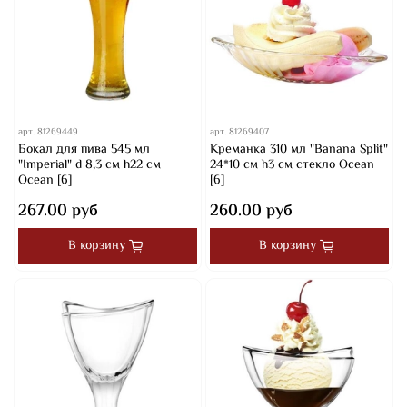
арт.
81269449
арт.
81269407
Бокал для пива 545 мл
Креманка 310 мл "Banana Split"
"Imperial" d 8,3 см h22 см
24*10 см h3 см стекло Ocean
Ocean [6]
[6]
267.00 руб
260.00 руб
В корзину
В корзину