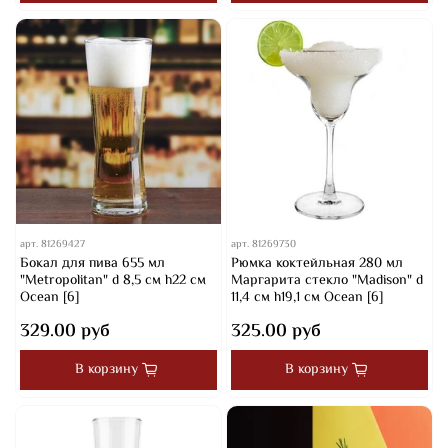
арт.
81269427
арт.
81269730
Бокал для пива 655 мл
Рюмка коктейльная 280 мл
"Metropolitan" d 8,5 см h22 см
Маргарита стекло "Madison" d
Ocean [6]
11,4 см h19,1 см Ocean [6]
329.00 руб
325.00 руб
В корзину
В корзину