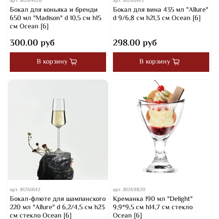
арт.
81269426
арт.
81260143
Бокал для коньяка и бренди
Бокал для вина 435 мл "Allure"
650 мл "Madison" d 10,5 см h15
d 9/6,8 см h21,3 см Ocean [6]
см Ocean [6]
300.00 руб
298.00 руб
В корзину
В корзину
арт.
81260142
арт.
81269820
Бокал-флюте для шампанского
Креманка 190 мл "Delight"
220 мл "Allure" d 6,2/4,5 см h23
9,9*9,5 см h14,7 см стекло
см стекло Ocean [6]
Ocean [6]