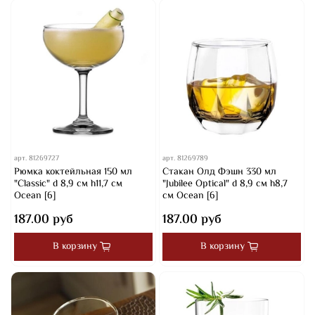
арт.
81269727
арт.
81269789
Рюмка коктейльная 150 мл
Стакан Олд Фэшн 330 мл
"Classic" d 8,9 см h11,7 см
"Jubilee Optical" d 8,9 см h8,7
Ocean [6]
см Ocean [6]
187.00 руб
187.00 руб
В корзину
В корзину