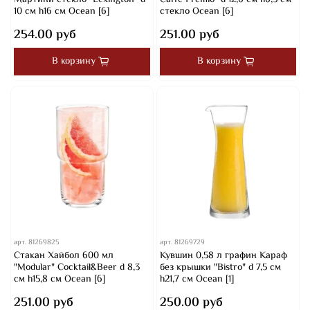
10 см h16 см Ocean [6]
стекло Ocean [6]
254.00 руб
251.00 руб
В корзину
В корзину
арт.
81269825
арт.
81269729
Стакан Хайбол 600 мл
Кувшин 0,58 л графин Караф
"Modular" Cocktail&Beer d 8,3
без крышки "Bistro" d 7,5 см
см h15,8 см Ocean [6]
h21,7 см Ocean [1]
251.00 руб
250.00 руб