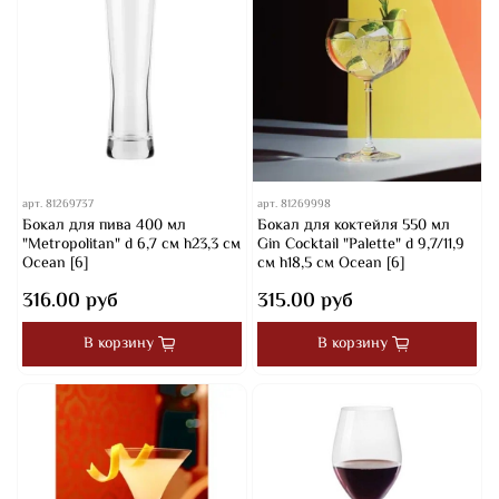
арт.
81269737
арт.
81269998
Бокал для пива 400 мл
Бокал для коктейля 550 мл
"Metropolitan" d 6,7 см h23,3 см
Gin Cocktail "Palette" d 9,7/11,9
Ocean [6]
см h18,5 см Ocean [6]
316.00 руб
315.00 руб
В корзину
В корзину