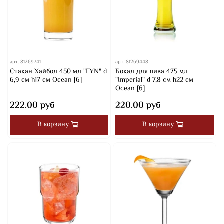
арт.
81269741
арт.
81269448
Стакан Хайбол 450 мл "FYN" d
Бокал для пива 475 мл
6,9 см h17 см Ocean [6]
"Imperial" d 7,8 см h22 см
Ocean [6]
222.00 руб
220.00 руб
В корзину
В корзину