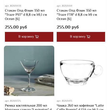
арт.
81269439
арт.
81269441
Стакан Олд Фэшн 350 мл
Стакан Олд Фэшн 350 мл
"Traze PST" d 8,8 см h9,1 см
"Traze FTR" d 8,8 см h9 см
Ocean [6]
Ocean [6]
255.00 руб
255.00 руб
В корзину
В корзину
арт.
81269725
арт.
81269413
Рюмка коктейльная 200 мл
Чашка 260 мл кофейная "Latte
Мартини стекло "Lexington" d
Caffe Premio" d 12,6 см h6,5 см