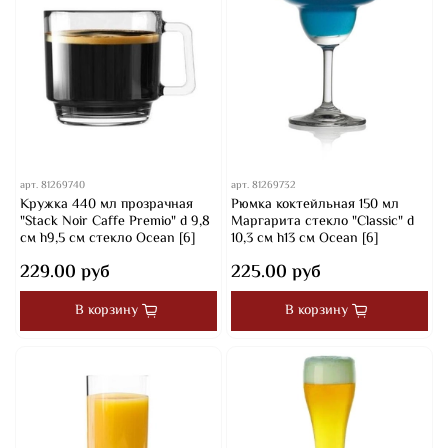
арт.
81269740
арт.
81269732
Кружка 440 мл прозрачная
Рюмка коктейльная 150 мл
"Stack Noir Caffe Premio" d 9,8
Маргарита стекло "Classic" d
см h9,5 см стекло Ocean [6]
10,3 см h13 см Ocean [6]
229.00 руб
225.00 руб
В корзину
В корзину