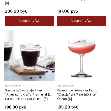
[6]
206.00 руб
197.00 руб
В корзину
В корзину
арт.
81269410
арт.
81269630
Чашка 355 мл кофейная
Рюмка коктейльная 135 мл
"Americano Caffe Premio" d 12
"Classic" d 8,7 см h10,8 см
см h11,1 см стекло Ocean [6]
Ocean [6]
196.00 руб
195.00 руб