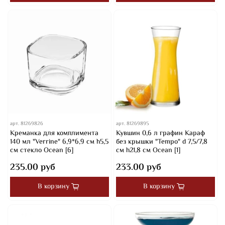
арт.
81269826
арт.
81269895
Креманка для комплимента
Кувшин 0,6 л графин Караф
140 мл "Verrine" 6,9*6,9 см h5,5
без крышки "Tempo" d 7,5/7,8
см стекло Ocean [6]
см h21,8 см Ocean [1]
235.00 руб
233.00 руб
В корзину
В корзину