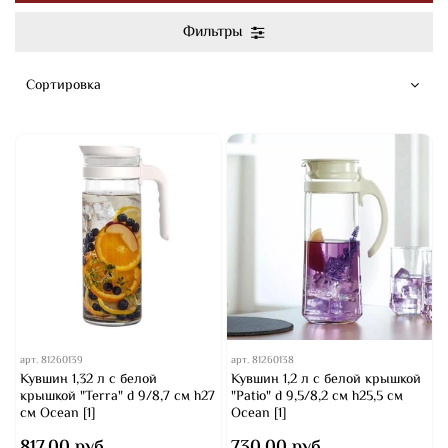
Фильтры
арт.
81260139
арт.
81260138
Кувшин 1,32 л с белой
Кувшин 1,2 л с белой крышкой
крышкой "Terra" d 9/8,7 см h27
"Patio" d 9,5/8,2 см h25,5 см
см Ocean [1]
Ocean [1]
817.00 руб
730.00 руб