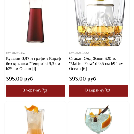
арт.
81269437
арт.
81269822
Кувшин 0,97 л графин Караф
Стакан Олд Фэшн 320 мл
без крышки "Tempo" d 9,3 см
"Matter Flow" d 9,5 см h9,1 см
h25 см Ocean [1]
Ocean [6]
395.00 руб
393.00 руб
В корзину
В корзину