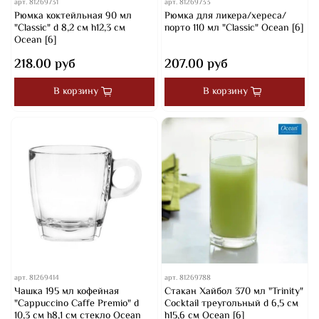
арт.
81269731
арт.
81269733
Рюмка коктейльная 90 мл
Рюмка для ликера/хереса/
"Classic" d 8,2 см h12,3 см
порто 110 мл "Classic" Ocean [6]
Ocean [6]
218.00 руб
207.00 руб
В корзину
В корзину
арт.
81269414
арт.
81269788
Чашка 195 мл кофейная
Стакан Хайбол 370 мл "Trinity"
"Cappuccino Caffe Premio" d
Cocktail треугольный d 6,5 см
10,3 см h8,1 см стекло Ocean
h15,6 см Ocean [6]