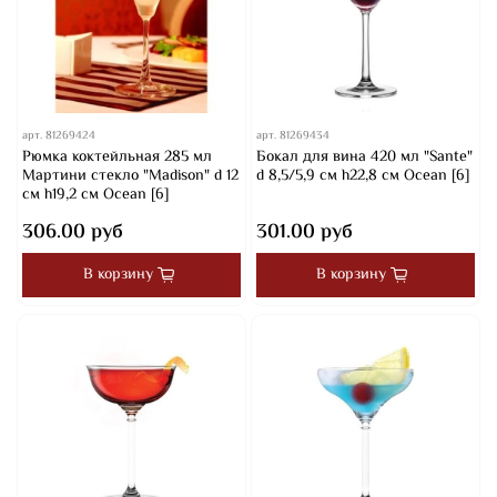
арт.
81269424
арт.
81269434
Рюмка коктейльная 285 мл
Бокал для вина 420 мл "Sante"
Мартини стекло "Madison" d 12
d 8,5/5,9 см h22,8 см Ocean [6]
см h19,2 см Ocean [6]
306.00 руб
301.00 руб
В корзину
В корзину