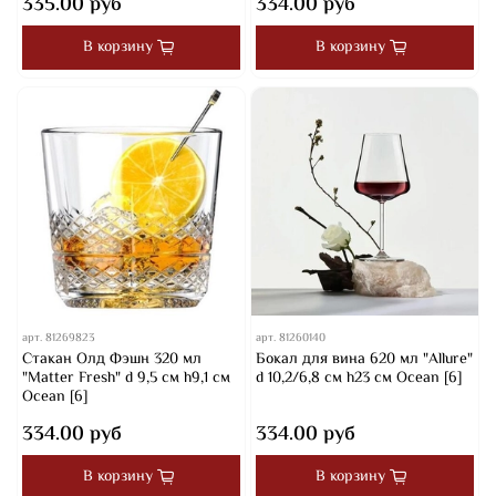
335.00 руб
334.00 руб
В корзину
В корзину
арт.
81269823
арт.
81260140
Стакан Олд Фэшн 320 мл
Бокал для вина 620 мл "Allure"
"Matter Fresh" d 9,5 см h9,1 см
d 10,2/6,8 см h23 см Ocean [6]
Ocean [6]
334.00 руб
334.00 руб
В корзину
В корзину