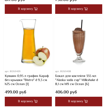
В корзину
В корзину
арт.
81269409
арт.
81269408
Кувшин 0,95 л графин Караф
Бокал для коктейля 355 мл
без крышки "Bistro" d 9,3 см
"Alaska soda cup" Milkshake d
h25 см Ocean [1]
8,1 см h19 см Ocean [6]
499.00 руб
406.00 руб
В корзину
В корзину