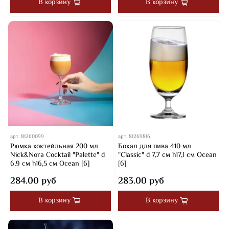
В корзину
В корзину
арт.
81260099
арт.
81269816
Рюмка коктейльная 200 мл
Бокал для пива 410 мл
Nick&Nora Cocktail "Palette" d
"Classic" d 7,7 см h17,1 см Ocean
6,9 см h16,5 см Ocean [6]
[6]
284.00 руб
283.00 руб
В корзину
В корзину