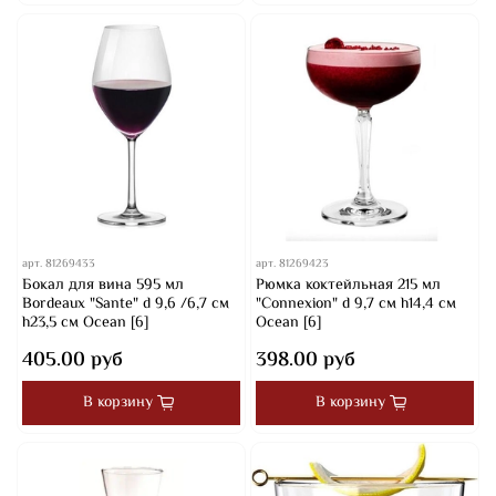
арт.
81269433
арт.
81269423
Бокал для вина 595 мл
Рюмка коктейльная 215 мл
Bordeaux "Sante" d 9,6 /6,7 см
"Connexion" d 9,7 см h14,4 см
h23,5 см Ocean [6]
Ocean [6]
405.00 руб
398.00 руб
В корзину
В корзину