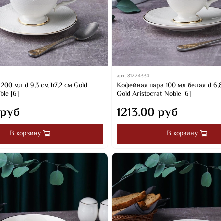
арт.
81224334
200 мл d 9,3 см h7,2 см Gold
Кофейная пара 100 мл белая d 6,
ble [6]
Gold Aristocrat Noble [6]
 руб
1213.00 руб
В корзину
В корзину