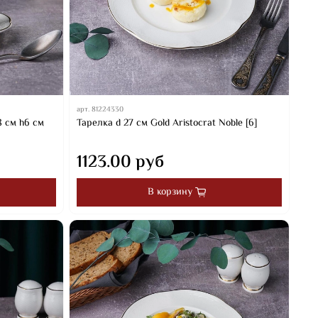
арт.
81224330
8 см h6 см
Тарелка d 27 см Gold Aristocrat Noble [6]
1123.00 руб
В корзину