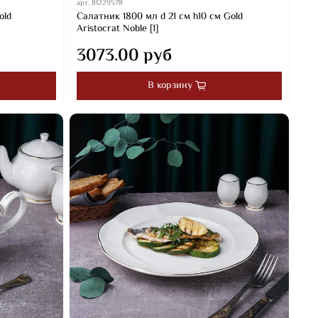
арт.
81229578
old
Салатник 1800 мл d 21 см h10 см Gold
Aristocrat Noble [1]
3073.00 руб
В корзину