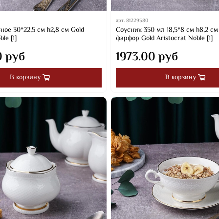
арт.
81229580
ое 30*22,5 см h2,8 см Gold
Соусник 350 мл 18,5*8 см h8,2 см
le [1]
фарфор Gold Aristocrat Noble [1]
0 руб
1973.00 руб
В корзину
В корзину