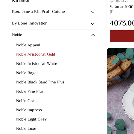
Каталог
арт.
81224336
Чайник 1000 
Коллекции P.L. Proff Cuisine
[1]
4073.0
By Bone Innovation
Noble
Noble Appeal
Noble Aristocrat Gold
Noble Aristocrat White
Noble Baget
Noble Black Sand Fine Plus
Noble Fine Plus
Noble Grace
Noble Impress
Noble Light Grey
Noble Luxe