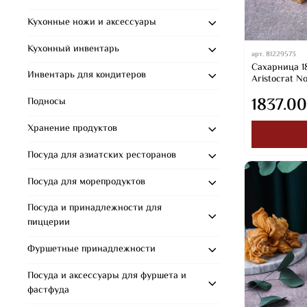
Кухонные ножи и аксессуары
Кухонный инвентарь
арт.
81229573
Сахарница 18
Инвентарь для кондитеров
Aristocrat Nob
1837.00
Подносы
Хранение продуктов
Посуда для азиатских ресторанов
Посуда для морепродуктов
Посуда и принадлежности для
пиццерии
Фуршетные принадлежности
Посуда и аксессуары для фуршета и
фастфуда