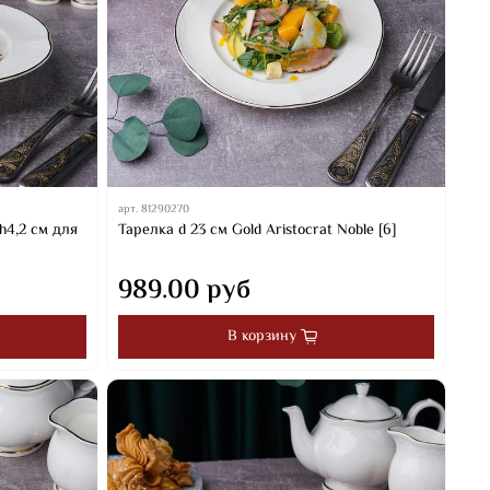
арт.
81290270
h4,2 см для
Тарелка d 23 см Gold Aristocrat Noble [6]
989.00 руб
В корзину