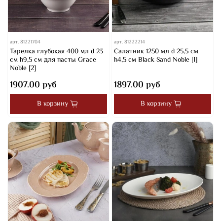
арт.
81221704
арт.
81222214
Тарелка глубокая 400 мл d 23
Салатник 1250 мл d 25,5 см
см h9,5 см для пасты Grace
h4,5 см Black Sand Noble [1]
Noble [2]
1907.00 руб
1897.00 руб
В корзину
В корзину