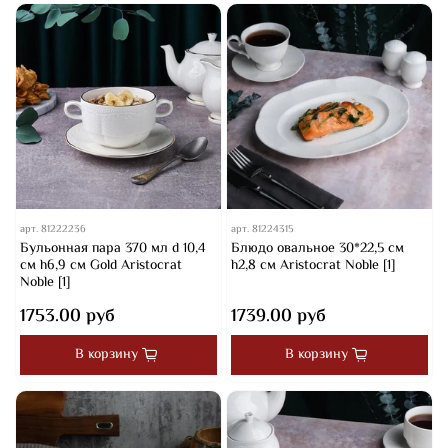
арт.
81222236
арт.
81224315
Бульонная пара 370 мл d 10,4
Блюдо овальное 30*22,5 см
см h6,9 см Gold Aristocrat
h2,8 см Aristocrat Noble [1]
Noble [1]
1753.00 руб
1739.00 руб
В корзину
В корзину