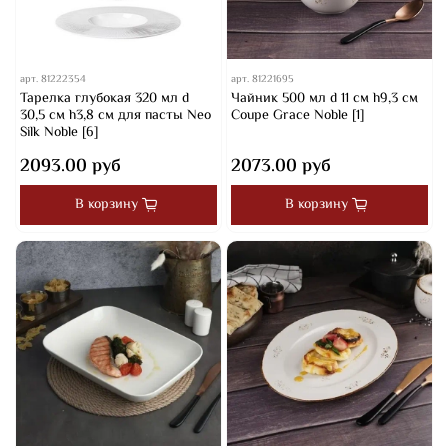
арт.
81222354
арт.
81221695
Тарелка глубокая 320 мл d
Чайник 500 мл d 11 см h9,3 см
30,5 см h3,8 см для пасты Neo
Coupe Grace Noble [1]
Silk Noble [6]
2093.00 руб
2073.00 руб
В корзину
В корзину