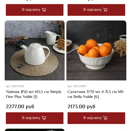
В корзину
В корзину
арт.
81221760
арт.
81233097
Чайник 850 мл h13,5 см Simply
Салатник 1770 мл d 21,5 см h10
Fine Plus Noble [1]
см Bella Noble [6]
2277.00 руб
2173.00 руб
В корзину
В корзину