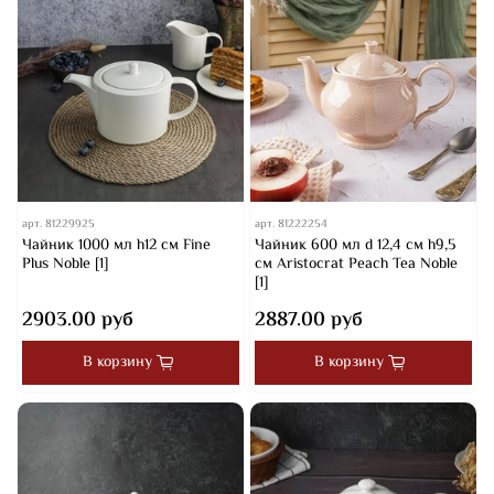
арт.
81229925
арт.
81222254
Чайник 1000 мл h12 см Fine
Чайник 600 мл d 12,4 см h9,5
Plus Noble [1]
см Aristocrat Peach Tea Noble
[1]
2903.00 руб
2887.00 руб
В корзину
В корзину