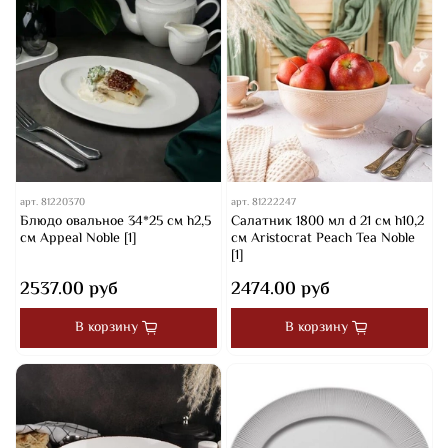
арт.
81220370
арт.
81222247
Блюдо овальное 34*25 см h2,5
Салатник 1800 мл d 21 см h10,2
см Appeal Noble [1]
см Aristocrat Peach Tea Noble
[1]
2537.00 руб
2474.00 руб
В корзину
В корзину