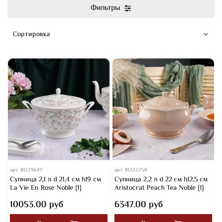
Фильтры
арт.
81229647
арт.
81222258
Супница 2,1 л d 21,4 см h19 см
Супница 2,2 л d 22 см h12,5 см
La Vie En Rose Noble [1]
Aristocrat Peach Tea Noble [1]
10053.00 руб
6347.00 руб