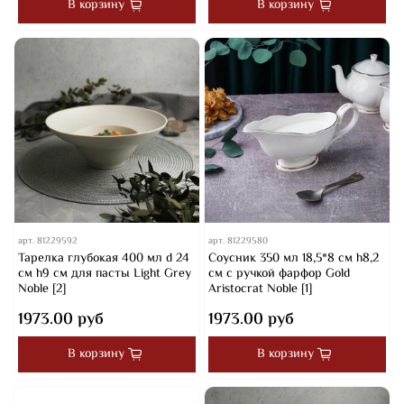
В корзину
В корзину
арт.
81229592
арт.
81229580
Тарелка глубокая 400 мл d 24
Соусник 350 мл 18,5*8 см h8,2
см h9 см для пасты Light Grey
см с ручкой фарфор Gold
Noble [2]
Aristocrat Noble [1]
1973.00 руб
1973.00 руб
В корзину
В корзину