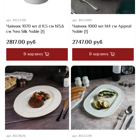
арт.
81222381
арт.
81221489
Чайник 1070 мл d 11,5 см h13,6
Чайник 1000 мл h14 см Appeal
см Neo Silk Noble [1]
Noble [1]
2817.00 руб
2747.00 руб
В корзину
В корзину
арт.
81221676
арт.
81222219