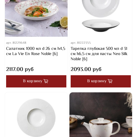
арт.
81229648
арт.
81222355
Салатник 1000 мл d 26 см h4,5
Тарелка глубокая 500 мл d 31
см La Vie En Rose Noble [6]
см h6,5 см для пасты Neo Silk
Noble [6]
2117.00 руб
2093.00 руб
В корзину
В корзину