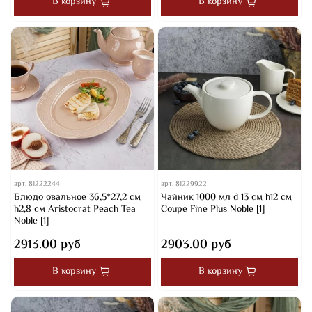
В корзину
В корзину
арт.
81222244
арт.
81229922
Блюдо овальное 36,5*27,2 см
Чайник 1000 мл d 13 см h12 см
h2,8 см Aristocrat Peach Tea
Coupe Fine Plus Noble [1]
Noble [1]
2913.00 руб
2903.00 руб
В корзину
В корзину