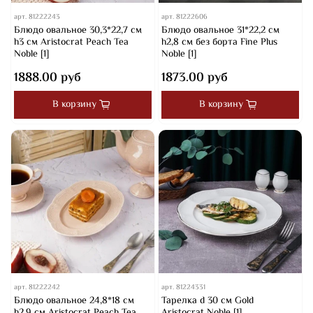
арт.
81222243
арт.
81222606
Блюдо овальное 30,3*22,7 см
Блюдо овальное 31*22,2 см
h3 см Aristocrat Peach Tea
h2,8 см без борта Fine Plus
Noble [1]
Noble [1]
1888.00 руб
1873.00 руб
В корзину
В корзину
арт.
81222242
арт.
81224331
Блюдо овальное 24,8*18 см
Тарелка d 30 см Gold