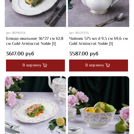
арт.
81290256
арт.
81222235
Блюдо овальное 36*27 см h2,8
Чайник 575 мл d 9,5 см h9,6 см
см Gold Aristocrat Noble [1]
Gold Aristocrat Noble [1]
3617.00 руб
3587.00 руб
В корзину
В корзину