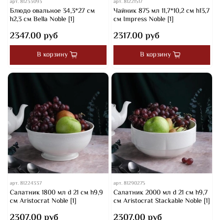
арт.
81233093
арт.
81221517
Блюдо овальное 34,3*27 см
Чайник 875 мл 11,7*10,2 см h13,7
h2,3 см Bella Noble [1]
см Impress Noble [1]
2347.00 руб
2317.00 руб
В корзину
В корзину
арт.
81224337
арт.
81290275
Салатник 1800 мл d 21 см h9,9
Салатник 2000 мл d 21 см h9,7
см Aristocrat Noble [1]
см Aristocrat Stackable Noble [1]
2307.00 руб
2307.00 руб