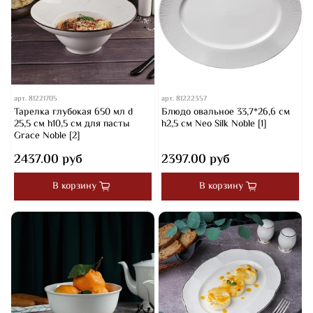
арт.
81221705
арт.
81222357
Тарелка глубокая 650 мл d
Блюдо овальное 33,7*26,6 см
25,5 см h10,5 см для пасты
h2,5 см Neo Silk Noble [1]
Grace Noble [2]
2437.00 руб
2397.00 руб
В корзину
В корзину