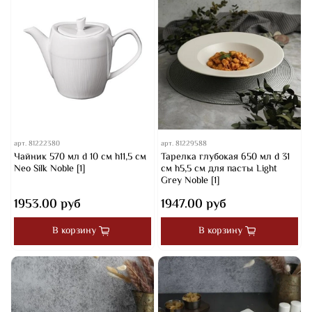
арт.
81222380
арт.
81229588
Чайник 570 мл d 10 см h11,5 см
Тарелка глубокая 650 мл d 31
Neo Silk Noble [1]
см h5,5 см для пасты Light
Grey Noble [1]
1953.00 руб
1947.00 руб
В корзину
В корзину