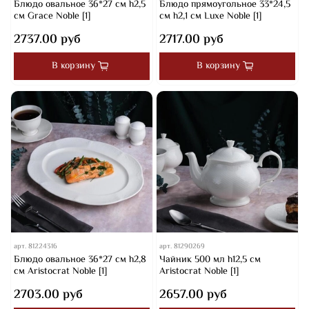
Блюдо овальное 36*27 см h2,5
Блюдо прямоугольное 33*24,5
см Grace Noble [1]
см h2,1 см Luxe Noble [1]
2737.00 руб
2717.00 руб
В корзину
В корзину
арт.
81224316
арт.
81290269
Блюдо овальное 36*27 см h2,8
Чайник 500 мл h12,5 см
см Aristocrat Noble [1]
Aristocrat Noble [1]
2703.00 руб
2657.00 руб