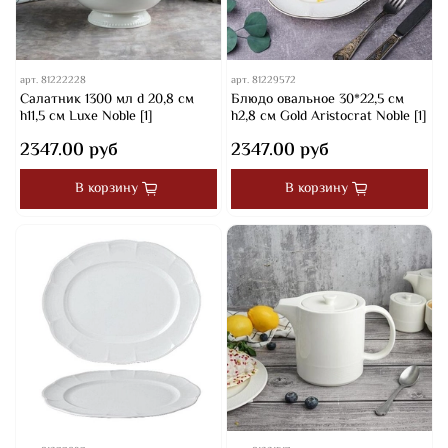
арт.
81222228
арт.
81229572
Салатник 1300 мл d 20,8 см
Блюдо овальное 30*22,5 см
h11,5 см Luxe Noble [1]
h2,8 см Gold Aristocrat Noble [1]
2347.00 руб
2347.00 руб
В корзину
В корзину