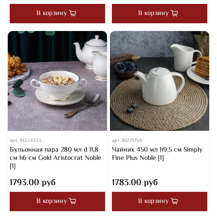
В корзину
В корзину
арт.
81224333
арт.
81221759
Бульонная пара 280 мл d 11,8
Чайник 450 мл h9,5 см Simply
см h6 см Gold Aristocrat Noble
Fine Plus Noble [1]
[1]
1793.00 руб
1783.00 руб
В корзину
В корзину