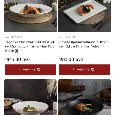
арт.
81229899
арт.
81222603
Тарелка глубокая 600 мл d 30
Блюдо прямоугольное 31,8*20
см h5,7 см для пасты Fine Plus
см h2,1 см Fine Plus Noble [1]
Noble [1]
1943.00 руб
1913.00 руб
В корзину
В корзину