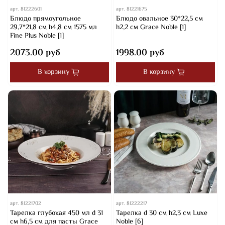
арт.
81222601
арт.
81221675
Блюдо прямоугольное
Блюдо овальное 30*22,5 см
29,7*21,8 см h4,8 см 1575 мл
h2,2 см Grace Noble [1]
Fine Plus Noble [1]
2073.00 руб
1998.00 руб
В корзину
В корзину
арт.
81221702
арт.
81222217
Тарелка глубокая 450 мл d 31
Тарелка d 30 cм h2,3 см Luxe
см h6,5 см для пасты Grace
Noble [6]