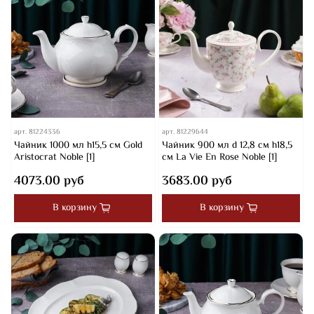
арт.
81224336
арт.
81229644
Чайник 1000 мл h15,5 см Gold
Чайник 900 мл d 12,8 см h18,5
Aristocrat Noble [1]
см La Vie En Rose Noble [1]
4073.00 руб
3683.00 руб
В корзину
В корзину