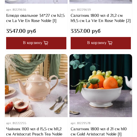
арт.
81229636
арт.
81229639
Блюдо овальное 34*27 cм h2,5
Салатник 1800 мл d 21,2 см
см La Vie En Rose Noble [1]
h9,5 см La Vie En Rose Noble [2]
3547.00 руб
3357.00 руб
В корзину
В корзину
арт.
81222255
арт.
81229578
Чайник 1100 мл d 15,5 см h11,2
Салатник 1800 мл d 21 см h10
см Aristocrat Peach Tea Noble
см Gold Aristocrat Noble [1]