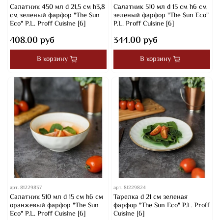
Салатник 450 мл d 21,5 см h3,8
Салатник 510 мл d 15 см h6 см
см зеленый фарфор "The Sun
зеленый фарфор "The Sun Eco"
Eco" P.L. Proff Cuisine [6]
P.L. Proff Cuisine [6]
408.00 руб
344.00 руб
В корзину
В корзину
арт.
81229837
арт.
81229824
Салатник 510 мл d 15 см h6 см
Тарелка d 21 см зеленая
оранжевый фарфор "The Sun
фарфор "The Sun Eco" P.L. Proff
Eco" P.L. Proff Cuisine [6]
Cuisine [6]