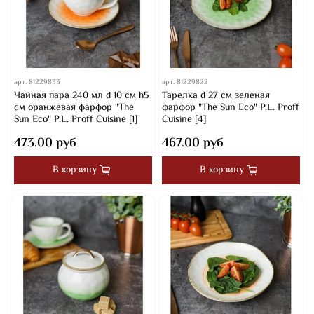
арт.
81229833
арт.
81229822
Чайная пара 240 мл d 10 см h5
Тарелка d 27 см зеленая
см оранжевая фарфор "The
фарфор "The Sun Eco" P.L. Proff
Sun Eco" P.L. Proff Cuisine [1]
Cuisine [4]
473.00 руб
467.00 руб
В корзину
В корзину