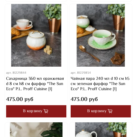
арт.
81229844
арт.
81229834
Сахарница 360 мл оранжевая
Чайная пара 240 мл d 10 см h5
d 8 см h8 см фарфор "The Sun
см зеленая фарфор "The Sun
Eco" P.L. Proff Cuisine [1]
Eco" P.L. Proff Cuisine [1]
473.00 руб
473.00 руб
В корзину
В корзину