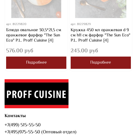
арт.
81229820
арт.
81229829
Блюдо овальное 30,5*21,5 см
Кружка 450 мл оранжевая d 9
оранжевое фарфор "The Sun
см h11 см фарфор "The Sun Eco"
Eco" P.L. Proff Cuisine [4]
P.L. Proff Cuisine [4]
576.00 руб
243.00 руб
Подробнее
Подробнее
Контакты
+7(499) 515-55-50
+7(495)975-55-50 (Оптовый отдел)