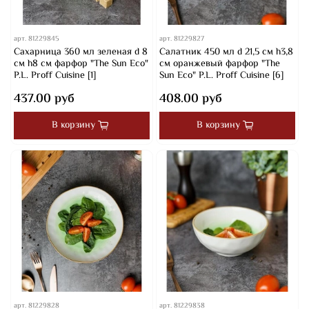
арт.
81229845
арт.
81229827
Сахарница 360 мл зеленая d 8
Салатник 450 мл d 21,5 см h3,8
см h8 см фарфор "The Sun Eco"
см оранжевый фарфор "The
P.L. Proff Cuisine [1]
Sun Eco" P.L. Proff Cuisine [6]
437.00 руб
408.00 руб
В корзину
В корзину
арт.
81229828
арт.
81229838