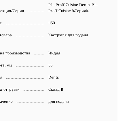
P.L. Proff Cuisine Dents, P.L.
екция/Серия
Proff Cuisine %Серия%
г.
1150
товара
Кастрюля для подачи
на производства
Индия
та, мм
55
ия
Dents
д отгрузки
Склад 11
ачение
для подачи