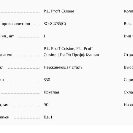
P.L. Proff Cuisine
Колл
 производителя
SG-82735(C)
Вес, 
 уп., шт
1
Вид 
P.L. Proff Cuisine, P.L. Proff
одитель
Cuisine | Пи Эл Профф Куизин
Стра
ал
Нержавеющая сталь
Высо
мл
350
Сер
Круглая
Скла
, мм
90
Назн
авкой
Да, 1